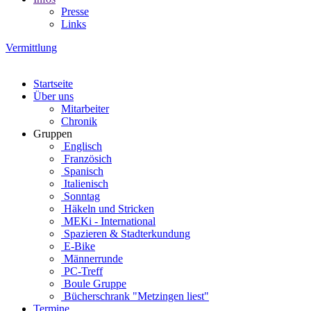
Presse
Links
Vermittlung
Startseite
Über uns
Mitarbeiter
Chronik
Gruppen
Englisch
Französich
Spanisch
Italienisch
Sonntag
Häkeln und Stricken
MEKi - International
Spazieren & Stadterkundung
E-Bike
Männerrunde
PC-Treff
Boule Gruppe
Bücherschrank "Metzingen liest"
Termine