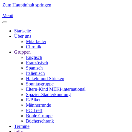
Zum Hauptinhalt springen
Menü
Startseite
Über uns
Mitarbeiter
Chronik
Gruppen
Englisch
Französisch
Spanisch
Italienisch
Häkeln und Stricken
Sonntasgruppe
Eltern-Kind MEKi-international
Spazier-Stadterkundung
E-Biken
Männerrunde
PC-Treff
Boule Gruppe
Bücherschrank
Termine
Infos