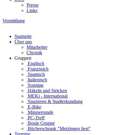
Presse
Links
Vermittlung
Startseite
Über uns
Mitarbeiter
Chronik
Gruppen
Englisch
Französich
Spanisch
Italienisch
Sonntag
Häkeln und Stricken
MEKi - International
Spazieren & Stadterkundung
E-Bike
Männerrunde
PC-Treff
Boule Gruppe
Bücherschrank "Metzingen liest"
Termine