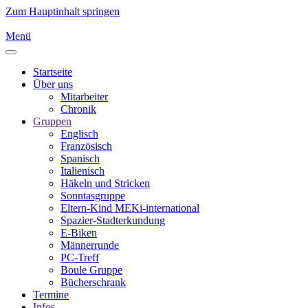
Zum Hauptinhalt springen
Menü
Startseite
Über uns
Mitarbeiter
Chronik
Gruppen
Englisch
Französisch
Spanisch
Italienisch
Häkeln und Stricken
Sonntasgruppe
Eltern-Kind MEKi-international
Spazier-Stadterkundung
E-Biken
Männerrunde
PC-Treff
Boule Gruppe
Bücherschrank
Termine
Infos